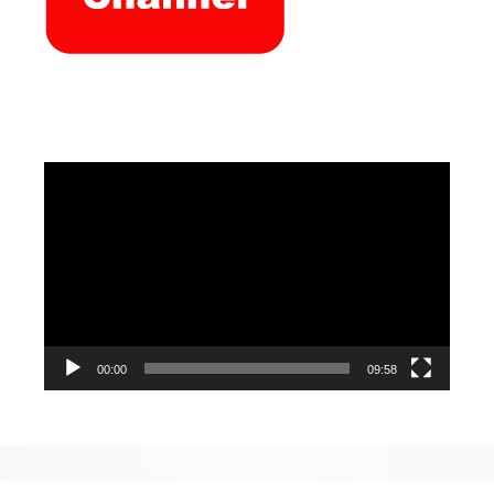
Video
Player
00:00
09:58