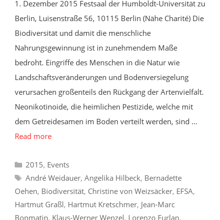
1. Dezember 2015 Festsaal der Humboldt-Universität zu
Berlin, Luisenstraße 56, 10115 Berlin (Nähe Charité) Die
Biodiversität und damit die menschliche
Nahrungsgewinnung ist in zunehmendem Maße
bedroht. Eingriffe des Menschen in die Natur wie
Landschaftsveränderungen und Bodenversiegelung
verursachen großenteils den Rückgang der Artenvielfalt.
Neonikotinoide, die heimlichen Pestizide, welche mit
dem Getreidesamen im Boden verteilt werden, sind …
Read more
Categories
2015
,
Events
Tags
André Weidauer
,
Angelika Hilbeck
,
Bernadette
Oehen
,
Biodiversität
,
Christine von Weizsäcker
,
EFSA
,
Hartmut Graßl
,
Hartmut Kretschmer
,
Jean-Marc
Bonmatin
,
Klaus-Werner Wenzel
,
Lorenzo Furlan
,