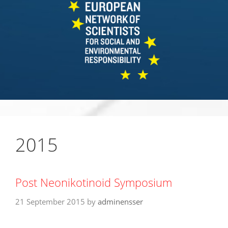
2015
Post Neonikotinoid Symposium
21 September 2015
by
adminensser