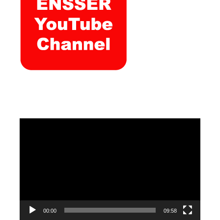
Video
Player
00:00
09:58