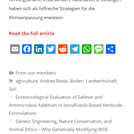
haben sich als hilfreiche Strategien für die
Klimaanpassung erwiesen.
Read the full article
E
F
Li
T
R
T
W
M
S
m
a
n
w
e
el
h
e
h
ai
c
k
itt
d
e
at
ss
ar
Categories
From our members
l
e
e
er
di
gr
s
a
e
Tags
agriculture
,
Andrea Beste
,
Boden
,
Landwirtschaft
,
b
dI
t
a
A
g
Soil
o
n
m
p
e
Ecotoxicological Evaluation of Safener and
o
p
Antimicrobial Additives in Isoxaflutole-Based Herbicide
k
Formulations
Genetic Engineering, Nature Conservation, and
Animal Ethics – Why Genetically Modifying Wild